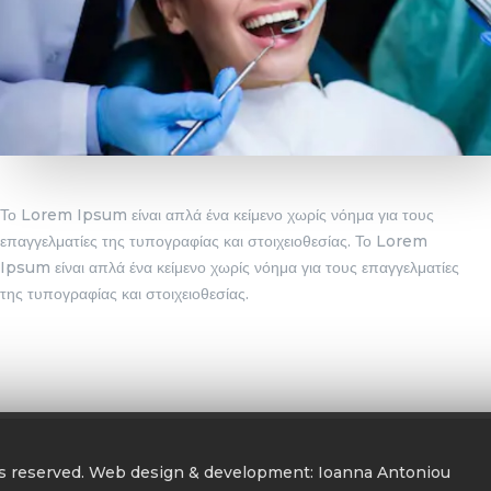
Το Lorem Ipsum είναι απλά ένα κείμενο χωρίς νόημα για τους
επαγγελματίες της τυπογραφίας και στοιχειοθεσίας. Το Lorem
Ipsum είναι απλά ένα κείμενο χωρίς νόημα για τους επαγγελματίες
της τυπογραφίας και στοιχειοθεσίας.
ghts reserved. Web design & development: Ioanna Antoniou