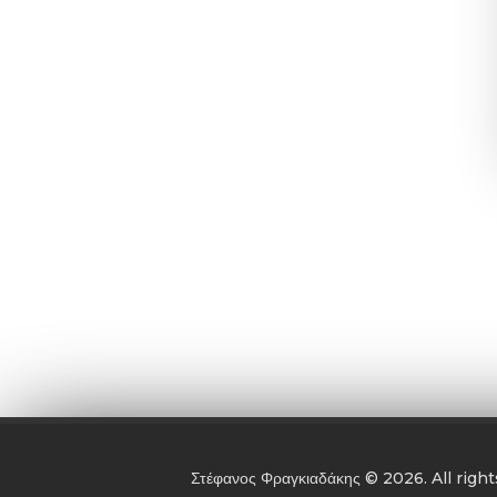
Στέφανος Φραγκιαδάκης © 2026. All ri